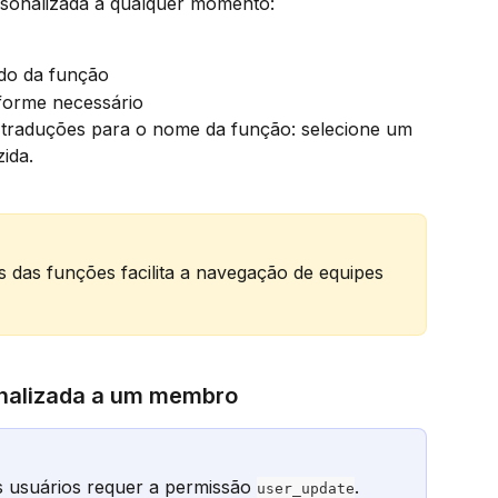
sonalizada a qualquer momento:
ado da função
forme necessário
 traduções para o nome da função: selecione um 
zida.
 das funções facilita a navegação de equipes 
onalizada a um membro
s usuários requer a permissão 
.
user_update