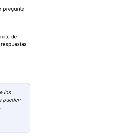
a pregunta.
mite de 
 respuestas 
e los 
os pueden 
.