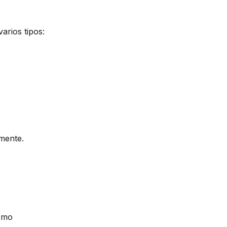
arios tipos:
mente.
omo 