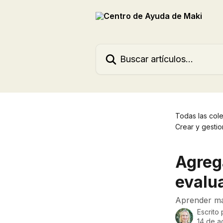
Ir al contenido principal
Buscar artículos...
Todas las col
Crear y gestio
Agreg
evalu
Aprender má
Escrito
14 de a