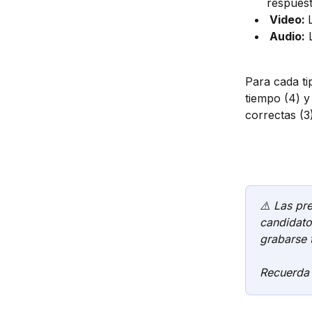
respuest
 Video: 
 Audio:
 
Para cada ti
tiempo (4) y
correctas (3)
⚠️ Las pr
candidato
grabarse 
Recuerda 