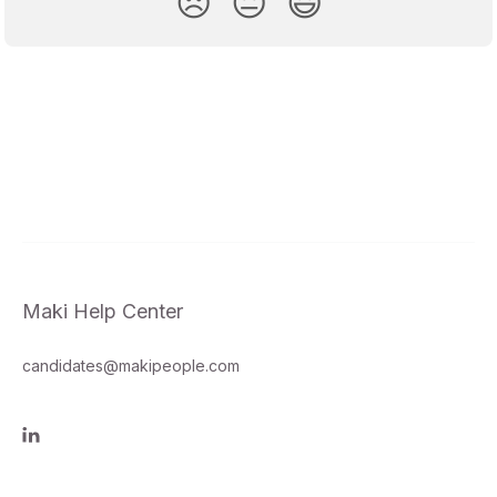
😞
😐
😃
Maki Help Center
candidates@makipeople.com